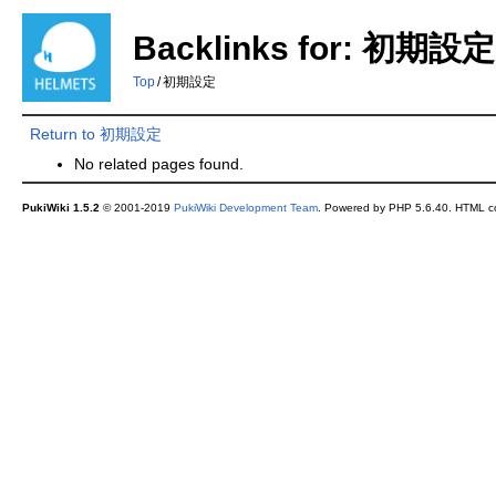
Backlinks for: 初期設定
Top
/
初期設定
Return to 初期設定
No related pages found.
PukiWiki 1.5.2
© 2001-2019
PukiWiki Development Team
. Powered by PHP 5.6.40. HTML co