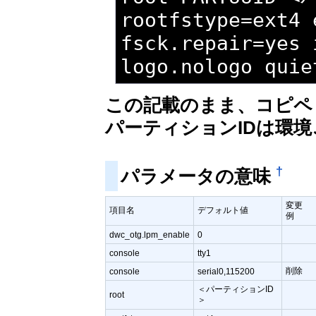
rootfstype=ext4 
fsck.repair=yes 
logo.nologo quie
この記載のまま、コピペ
パーティションIDは環
†
パラメータの意味
変更
項目名
デフォルト値
例
dwc_otg.lpm_enable
0
console
tty1
削除
console
serial0,115200
＜パーティションID
root
＞