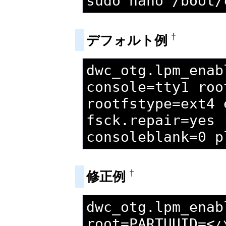
sudo nano /boot/
†
デフォルト例
dwc_otg.lpm_enab
console=tty1 r
rootfstype=ext4 
fsck.repair=yes 
consoleblank=0 p
†
修正例
dwc_otg.lpm_enab
root=PARTUUID=