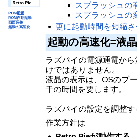
Retro Pie
スプラッシュの有
スプラッシュの
ROM配置
ROM自動起動
画面調整
更に起動時間を短縮さ
起動の高速化
起動の高速化=液
ラズパイの電源通電から
けではありません。
液晶の表示は、OSのブ
干の時間を要します。
ラズパイの設定を調整す
作業方針は
Retro Pieが動作する