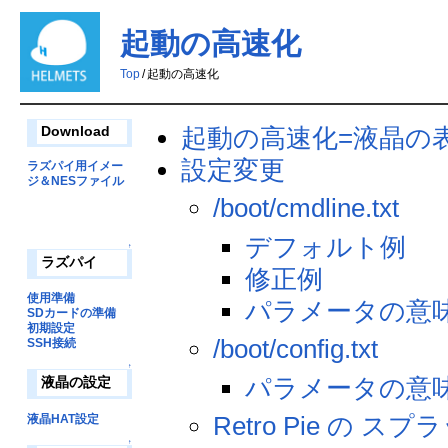
起動の高速化
Top
/
起動の高速化
起動の高速化=液晶の
Download
設定変更
ラズパイ用イメー
ジ＆NESファイル
/boot/cmdline.txt
デフォルト例
↑
ラズパイ
修正例
使用準備
パラメータの意
SDカードの準備
初期設定
/boot/config.txt
SSH接続
↑
パラメータの意
液晶の設定
Retro Pie の 
液晶HAT設定
↑