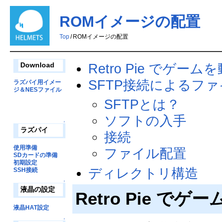
ROMイメージの配置
Top
/
ROMイメージの配置
Retro Pie でゲー
Download
SFTP接続によるフ
ラズパイ用イメー
ジ＆NESファイル
SFTPとは？
ソフトの入手
↑
ラズパイ
接続
使用準備
ファイル配置
SDカードの準備
初期設定
ディレクトリ構造
SSH接続
↑
液晶の設定
Retro Pie 
液晶HAT設定
↑