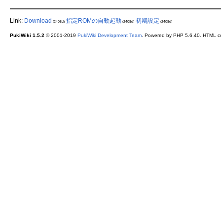
Link:
Download
指定ROMの自動起動
初期設定
(2408d)
(2408d)
(2408d)
PukiWiki 1.5.2
© 2001-2019
PukiWiki Development Team
. Powered by PHP 5.6.40. HTML co