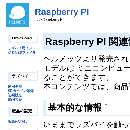
Raspberry PI
Top
/
Raspberry PI
Raspberry PI 
Download
ラズパイ用イメー
ジ＆NESファイル
ヘルメッツより発売されて
モデルは ミニコンピューター
↑
ることができます。
ラズパイ
本コンテンツでは、商品
使用準備
SDカードの準備
初期設定
SSH接続
†
基本的な情報
↑
液晶の設定
液晶HAT設定
いままでラズパイを触っ
↑